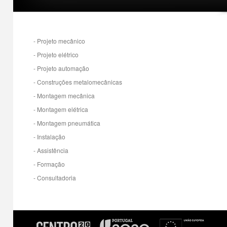
1
2
3
- Projeto mecânico
- Projeto elétrico
- Projeto automação
- Construções metalomecânicas
- Montagem mecânica
- Montagem elétrica
- Montagem pneumática
- Instalação
- Assistência
- Formação
- Consultadoria